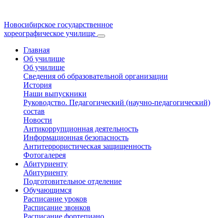
Новосибирское государственное
хореографическое училище
Главная
Об училище
Об училище
Сведения об образовательной организации
История
Наши выпускники
Руководство. Педагогический (научно-педагогический)
состав
Новости
Антикоррупционная деятельность
Информационная безопасность
Антитеррористическая защищенность
Фотогалерея
Абитуриенту
Абитуриенту
Подготовительное отделение
Обучающимся
Расписание уроков
Расписание звонков
Расписание фортепиано