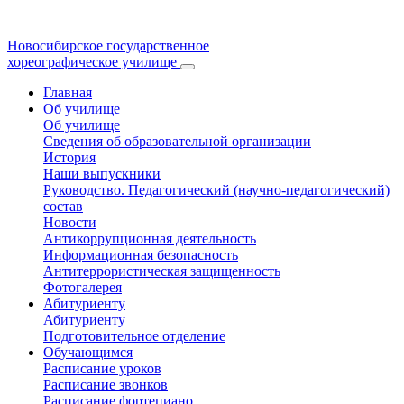
Новосибирское государственное
хореографическое училище
Главная
Об училище
Об училище
Сведения об образовательной организации
История
Наши выпускники
Руководство. Педагогический (научно-педагогический)
состав
Новости
Антикоррупционная деятельность
Информационная безопасность
Антитеррористическая защищенность
Фотогалерея
Абитуриенту
Абитуриенту
Подготовительное отделение
Обучающимся
Расписание уроков
Расписание звонков
Расписание фортепиано