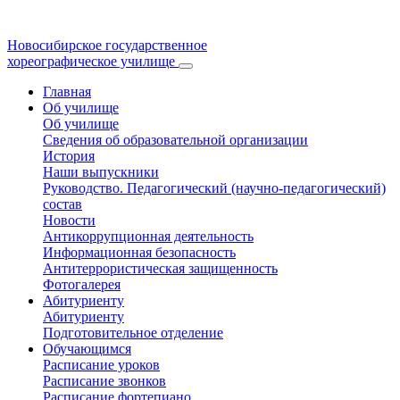
Новосибирское государственное
хореографическое училище
Главная
Об училище
Об училище
Сведения об образовательной организации
История
Наши выпускники
Руководство. Педагогический (научно-педагогический)
состав
Новости
Антикоррупционная деятельность
Информационная безопасность
Антитеррористическая защищенность
Фотогалерея
Абитуриенту
Абитуриенту
Подготовительное отделение
Обучающимся
Расписание уроков
Расписание звонков
Расписание фортепиано