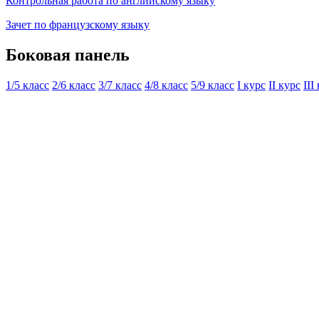
Контрольная работа по английскому языку
Зачет по французскому языку
Боковая панель
1/5 класс
2/6 класс
3/7 класс
4/8 класс
5/9 класс
I курс
II курс
III