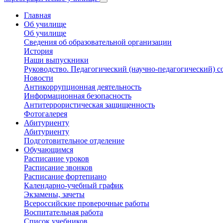
Главная
Об училище
Об училище
Сведения об образовательной организации
История
Наши выпускники
Руководство. Педагогический (научно-педагогический) с
Новости
Антикоррупционная деятельность
Информационная безопасность
Антитеррористическая защищенность
Фотогалерея
Абитуриенту
Абитуриенту
Подготовительное отделение
Обучающимся
Расписание уроков
Расписание звонков
Расписание фортепиано
Календарно-учебный график
Экзамены, зачеты
Всероссийские проверочные работы
Воспитательная работа
Список учебников