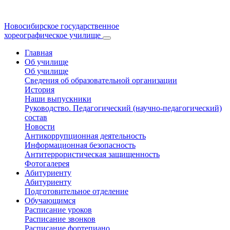
Новосибирское государственное
хореографическое училище
Главная
Об училище
Об училище
Сведения об образовательной организации
История
Наши выпускники
Руководство. Педагогический (научно-педагогический)
состав
Новости
Антикоррупционная деятельность
Информационная безопасность
Антитеррористическая защищенность
Фотогалерея
Абитуриенту
Абитуриенту
Подготовительное отделение
Обучающимся
Расписание уроков
Расписание звонков
Расписание фортепиано