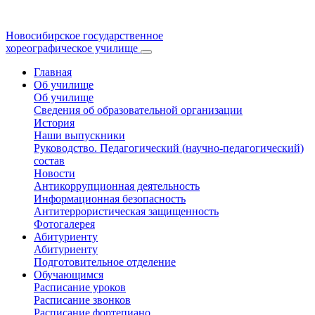
Новосибирское государственное
хореографическое училище
Главная
Об училище
Об училище
Сведения об образовательной организации
История
Наши выпускники
Руководство. Педагогический (научно-педагогический)
состав
Новости
Антикоррупционная деятельность
Информационная безопасность
Антитеррористическая защищенность
Фотогалерея
Абитуриенту
Абитуриенту
Подготовительное отделение
Обучающимся
Расписание уроков
Расписание звонков
Расписание фортепиано