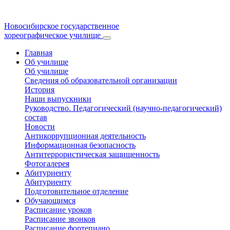
Новосибирское государственное
хореографическое училище
Главная
Об училище
Об училище
Сведения об образовательной организации
История
Наши выпускники
Руководство. Педагогический (научно-педагогический)
состав
Новости
Антикоррупционная деятельность
Информационная безопасность
Антитеррористическая защищенность
Фотогалерея
Абитуриенту
Абитуриенту
Подготовительное отделение
Обучающимся
Расписание уроков
Расписание звонков
Расписание фортепиано