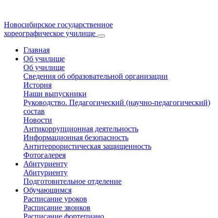
Новосибирское государственное
хореографическое училище
Главная
Об училище
Об училище
Сведения об образовательной организации
История
Наши выпускники
Руководство. Педагогический (научно-педагогический)
состав
Новости
Антикоррупционная деятельность
Информационная безопасность
Антитеррористическая защищенность
Фотогалерея
Абитуриенту
Абитуриенту
Подготовительное отделение
Обучающимся
Расписание уроков
Расписание звонков
Расписание фортепиано