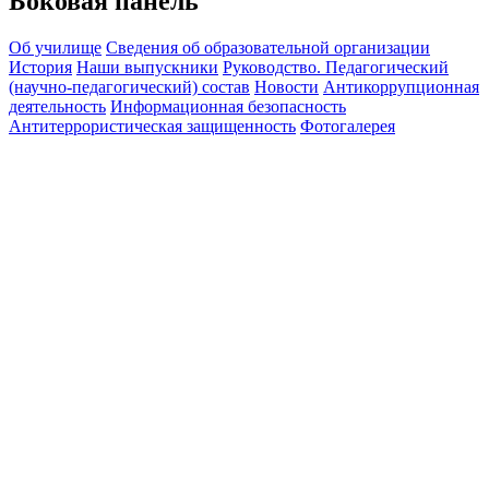
Боковая панель
Об училище
Сведения об образовательной организации
История
Наши выпускники
Руководство. Педагогический
(научно-педагогический) состав
Новости
Антикоррупционная
деятельность
Информационная безопасность
Антитеррористическая защищенность
Фотогалерея