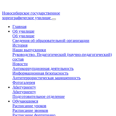
Новосибирское государственное
хореографическое училище
Главная
Об училище
Об училище
Сведения об образовательной организации
История
Наши выпускники
Руководство. Педагогический (научно-педагогический)
состав
Новости
Антикоррупционная деятельность
Информационная безопасность
Антитеррористическая защищенность
Фотогалерея
Абитуриенту
Абитуриенту
Подготовительное отделение
Обучающимся
Расписание уроков
Расписание звонков
Расписание фортепиано