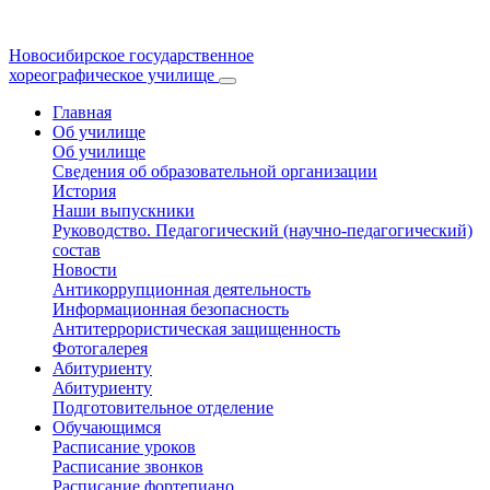
Новосибирское государственное
хореографическое училище
Главная
Об училище
Об училище
Сведения об образовательной организации
История
Наши выпускники
Руководство. Педагогический (научно-педагогический)
состав
Новости
Антикоррупционная деятельность
Информационная безопасность
Антитеррористическая защищенность
Фотогалерея
Абитуриенту
Абитуриенту
Подготовительное отделение
Обучающимся
Расписание уроков
Расписание звонков
Расписание фортепиано