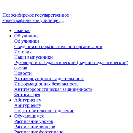
Новосибирское государственное
хореографическое училище
Главная
Об училище
Об училище
Сведения об образовательной организации
История
Наши выпускники
Руководство. Педагогический (научно-педагогический)
состав
Новости
Антикоррупционная деятельность
Информационная безопасность
Антитеррористическая защищенность
Фотогалерея
Абитуриенту
Абитуриенту
Подготовительное отделение
Обучающимся
Расписание уроков
Расписание звонков
Расписание фортепиано