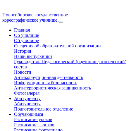
Новосибирское государственное
хореографическое училище
Главная
Об училище
Об училище
Сведения об образовательной организации
История
Наши выпускники
Руководство. Педагогический (научно-педагогический)
состав
Новости
Антикоррупционная деятельность
Информационная безопасность
Антитеррористическая защищенность
Фотогалерея
Абитуриенту
Абитуриенту
Подготовительное отделение
Обучающимся
Расписание уроков
Расписание звонков
Расписание фортепиано