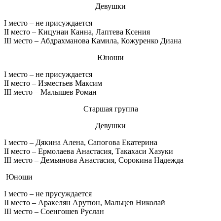
Девушки
I место – не присуждается
II место – Кицунаи Канна, Лаптева Ксения
III место – Абдрахманова Камила, Кожуренко Диана
Юноши
I место – не присуждается
II место – Изместьев Максим
III место – Малышев Роман
Старшая группа
Девушки
I место – Дякина Алена, Сапогова Екатерина
II место – Ермолаева Анастасия, Такахаси Хазуки
III место – Демьянова Анастасия, Сорокина Надежда
Юноши
I место – не прусуждается
II место – Аракелян Арутюн, Мальцев Николай
III место – Соенгошев Руслан