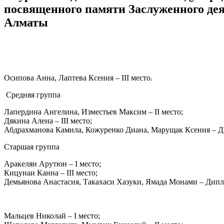
посвященного памяти Заслуженного деят
Алматы
Осипова Анна, Лаптева Ксения – III место.
Средняя группа
Лапердина Ангелина, Изместьев Максим – II место;
Дякина Алена – III место;
Абдрахманова Камила, Кожуренко Диана, Марущак Ксения – Д
Старшая группа
Аракелян Арутюн – I место;
Кицунаи Канна – III место;
Демьянова Анастасия, Такахаси Хазуки, Ямада Монами – Дипл
Мальцев Николай – I место;