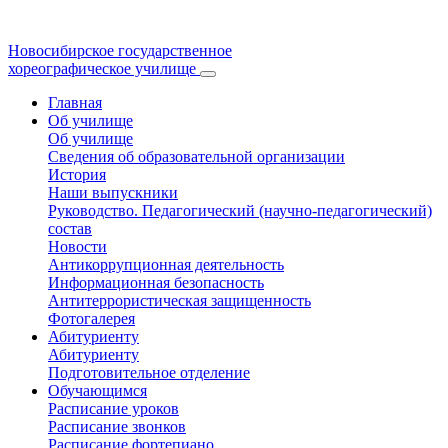
Новосибирское государственное
хореографическое училище
Главная
Об училище
Об училище
Сведения об образовательной организации
История
Наши выпускники
Руководство. Педагогический (научно-педагогический)
состав
Новости
Антикоррупционная деятельность
Информационная безопасность
Антитеррористическая защищенность
Фотогалерея
Абитуриенту
Абитуриенту
Подготовительное отделение
Обучающимся
Расписание уроков
Расписание звонков
Расписание фортепиано