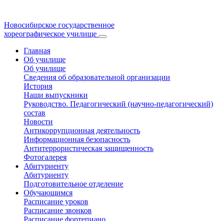
Новосибирское государственное
хореографическое училище
Главная
Об училище
Об училище
Сведения об образовательной организации
История
Наши выпускники
Руководство. Педагогический (научно-педагогический)
состав
Новости
Антикоррупционная деятельность
Информационная безопасность
Антитеррористическая защищенность
Фотогалерея
Абитуриенту
Абитуриенту
Подготовительное отделение
Обучающимся
Расписание уроков
Расписание звонков
Расписание фортепиано