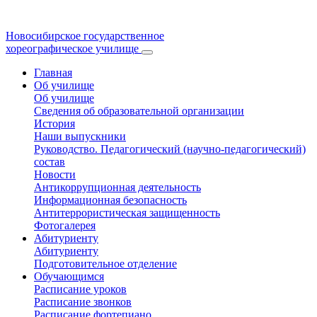
Новосибирское государственное
хореографическое училище
Главная
Об училище
Об училище
Сведения об образовательной организации
История
Наши выпускники
Руководство. Педагогический (научно-педагогический)
состав
Новости
Антикоррупционная деятельность
Информационная безопасность
Антитеррористическая защищенность
Фотогалерея
Абитуриенту
Абитуриенту
Подготовительное отделение
Обучающимся
Расписание уроков
Расписание звонков
Расписание фортепиано