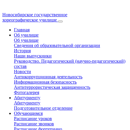
Новосибирское государственное
хореографическое училище
Главная
Об училище
Об училище
Сведения об образовательной организации
История
Наши выпускники
Руководство. Педагогический (научно-педагогический)
состав
Новости
Антикоррупционная деятельность
Информационная безопасность
Антитеррористическая защищенность
Фотогалерея
Абитуриенту
Абитуриенту
Подготовительное отделение
Обучающимся
Расписание уроков
Расписание звонков
Расписание фортепиано