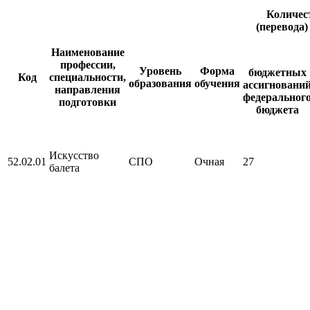
Количес
(перевода)
Наименование
профессии,
Уровень
Форма
бюджетных
Код
специальности,
образования
обучения
ассигновани
направления
федеральног
подготовки
бюджета
Искусство
52.02.01
СПО
Очная
27
балета