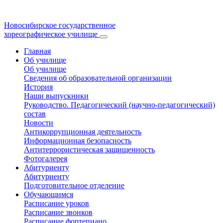
Новосибирское государственное
хореографическое училище
Главная
Об училище
Об училище
Сведения об образовательной организации
История
Наши выпускники
Руководство. Педагогический (научно-педагогический)
состав
Новости
Антикоррупционная деятельность
Информационная безопасность
Антитеррористическая защищенность
Фотогалерея
Абитуриенту
Абитуриенту
Подготовительное отделение
Обучающимся
Расписание уроков
Расписание звонков
Расписание фортепиано