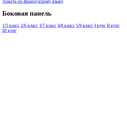
Анкета по французскому языку
Боковая панель
1/5 класс
2/6 класс
3/7 класс
4/8 класс
5/9 класс
I курс
II курс
III курс