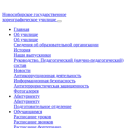
Новосибирское государственное
хореографическое училище
Главная
Об училище
Об училище
Сведения об образовательной организации
История
Наши выпускники
Руководство. Педагогический (научно-педагогический)
состав
Новости
Антикоррупционная деятельность
Информационная безопасность
Антитеррористическая защищенность
Фотогалерея
Абитуриенту
Абитуриенту
Подготовительное отделение
Обучающимся
Расписание уроков
Расписание звонков
Расписание фортепиано