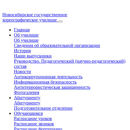
Новосибирское государственное
хореографическое училище
Главная
Об училище
Об училище
Сведения об образовательной организации
История
Наши выпускники
Руководство. Педагогический (научно-педагогический)
состав
Новости
Антикоррупционная деятельность
Информационная безопасность
Антитеррористическая защищенность
Фотогалерея
Абитуриенту
Абитуриенту
Подготовительное отделение
Обучающимся
Расписание уроков
Расписание звонков
Расписание фортепиано