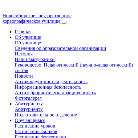
Новосибирское государственное
хореографическое училище
Главная
Об училище
Об училище
Сведения об образовательной организации
История
Наши выпускники
Руководство. Педагогический (научно-педагогический)
состав
Новости
Антикоррупционная деятельность
Информационная безопасность
Антитеррористическая защищенность
Фотогалерея
Абитуриенту
Абитуриенту
Подготовительное отделение
Обучающимся
Расписание уроков
Расписание звонков
Расписание фортепиано