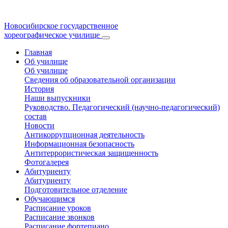
Новосибирское государственное
хореографическое училище
Главная
Об училище
Об училище
Сведения об образовательной организации
История
Наши выпускники
Руководство. Педагогический (научно-педагогический)
состав
Новости
Антикоррупционная деятельность
Информационная безопасность
Антитеррористическая защищенность
Фотогалерея
Абитуриенту
Абитуриенту
Подготовительное отделение
Обучающимся
Расписание уроков
Расписание звонков
Расписание фортепиано