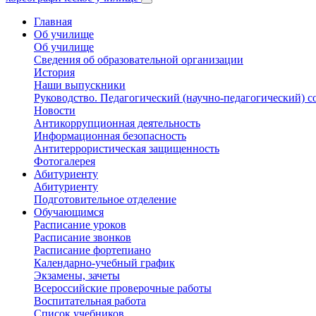
Главная
Об училище
Об училище
Сведения об образовательной организации
История
Наши выпускники
Руководство. Педагогический (научно-педагогический) с
Новости
Антикоррупционная деятельность
Информационная безопасность
Антитеррористическая защищенность
Фотогалерея
Абитуриенту
Абитуриенту
Подготовительное отделение
Обучающимся
Расписание уроков
Расписание звонков
Расписание фортепиано
Календарно-учебный график
Экзамены, зачеты
Всероссийские проверочные работы
Воспитательная работа
Список учебников