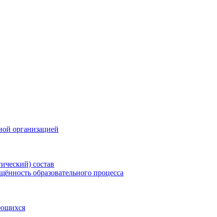
ной организацией
гический) состав
щённость образовательного процесса
ающихся