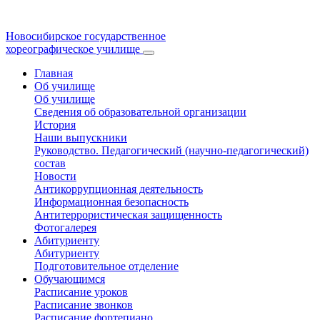
Новосибирское государственное
хореографическое училище
Главная
Об училище
Об училище
Сведения об образовательной организации
История
Наши выпускники
Руководство. Педагогический (научно-педагогический)
состав
Новости
Антикоррупционная деятельность
Информационная безопасность
Антитеррористическая защищенность
Фотогалерея
Абитуриенту
Абитуриенту
Подготовительное отделение
Обучающимся
Расписание уроков
Расписание звонков
Расписание фортепиано