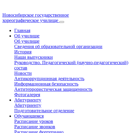
Новосибирское государственное
хореографическое училище
Главная
Об училище
Об училище
Сведения об образовательной организации
История
Наши выпускники
Руководство. Педагогический (научно-педагогический)
состав
Новости
Антикоррупционная деятельность
Информационная безопасность
Антитеррористическая защищенность
Фотогалерея
Абитуриенту
Абитуриенту
Подготовительное отделение
Обучающимся
Расписание уроков
Расписание звонков
Расписание фортепиано