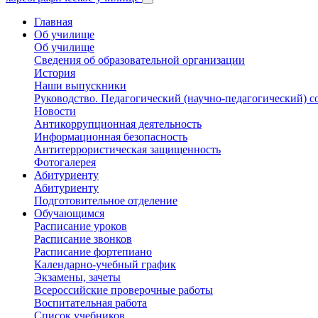
Главная
Об училище
Об училище
Сведения об образовательной организации
История
Наши выпускники
Руководство. Педагогический (научно-педагогический) с
Новости
Антикоррупционная деятельность
Информационная безопасность
Антитеррористическая защищенность
Фотогалерея
Абитуриенту
Абитуриенту
Подготовительное отделение
Обучающимся
Расписание уроков
Расписание звонков
Расписание фортепиано
Календарно-учебный график
Экзамены, зачеты
Всероссийские проверочные работы
Воспитательная работа
Список учебников