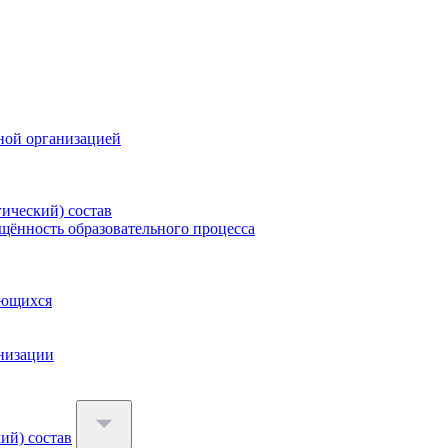
ной организацией
гический) состав
щённость образовательного процесса
ающихся
анизации
ий) состав