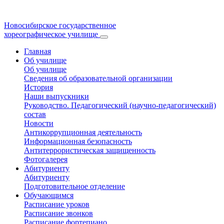
Новосибирское государственное
хореографическое училище
Главная
Об училище
Об училище
Сведения об образовательной организации
История
Наши выпускники
Руководство. Педагогический (научно-педагогический)
состав
Новости
Антикоррупционная деятельность
Информационная безопасность
Антитеррористическая защищенность
Фотогалерея
Абитуриенту
Абитуриенту
Подготовительное отделение
Обучающимся
Расписание уроков
Расписание звонков
Расписание фортепиано