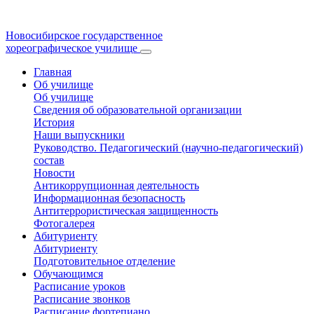
Новосибирское государственное
хореографическое училище
Главная
Об училище
Об училище
Сведения об образовательной организации
История
Наши выпускники
Руководство. Педагогический (научно-педагогический)
состав
Новости
Антикоррупционная деятельность
Информационная безопасность
Антитеррористическая защищенность
Фотогалерея
Абитуриенту
Абитуриенту
Подготовительное отделение
Обучающимся
Расписание уроков
Расписание звонков
Расписание фортепиано