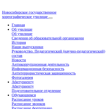
Новосибирское государственное
хореографическое училище
Главная
Об училище
Об училище
Сведения об образовательной организации
История
Наши выпускники
Руководство. Педагогический (научно-педагогический)
состав
Новости
Антикоррупционная деятельность
Информационная безопасность
Антитеррористическая защищенность
Фотогалерея
Абитуриенту
Абитуриенту
Подготовительное отделение
Обучающимся
Расписание уроков
Расписание звонков
Расписание фортепиано