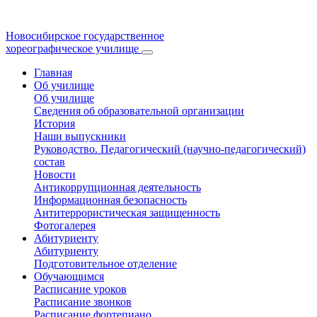
Новосибирское государственное
хореографическое училище
Главная
Об училище
Об училище
Сведения об образовательной организации
История
Наши выпускники
Руководство. Педагогический (научно-педагогический)
состав
Новости
Антикоррупционная деятельность
Информационная безопасность
Антитеррористическая защищенность
Фотогалерея
Абитуриенту
Абитуриенту
Подготовительное отделение
Обучающимся
Расписание уроков
Расписание звонков
Расписание фортепиано