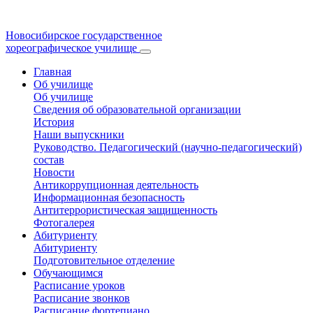
Новосибирское государственное
хореографическое училище
Главная
Об училище
Об училище
Сведения об образовательной организации
История
Наши выпускники
Руководство. Педагогический (научно-педагогический)
состав
Новости
Антикоррупционная деятельность
Информационная безопасность
Антитеррористическая защищенность
Фотогалерея
Абитуриенту
Абитуриенту
Подготовительное отделение
Обучающимся
Расписание уроков
Расписание звонков
Расписание фортепиано