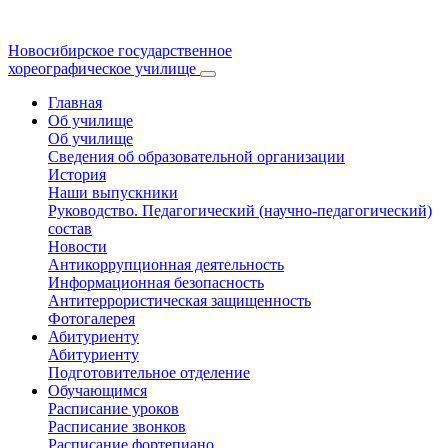
Новосибирское государственное
хореографическое училище
Главная
Об училище
Об училище
Сведения об образовательной организации
История
Наши выпускники
Руководство. Педагогический (научно-педагогический)
состав
Новости
Антикоррупционная деятельность
Информационная безопасность
Антитеррористическая защищенность
Фотогалерея
Абитуриенту
Абитуриенту
Подготовительное отделение
Обучающимся
Расписание уроков
Расписание звонков
Расписание фортепиано