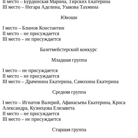
II место – Бурдинская Марина, Тирских Екатерина
III место – Негара Аделина, Узакова Тахмина
Юноши
I место – Блинов Константин
II место – не присуждается
III место – не присуждается
Балетмейстерский конкурс
Младшая группа
I место – не присуждается
II место – не присуждается
III место – Драченина Екатерина, Самохина Екатерина
Средняя группа
I место – Игнатов Валерий, Афанасьева Екатерина, Криса
Александра, Кузнецова Елизавета
II место – не присуждается
III место – не присуждается
Старшая группа